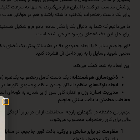
پوشش مناسب در کمد یا انباری قرار می‌گیرند، نه تنها به سرعت کثیف 
برای یک دست رختخواب یک‌نفره داشته باشد و هم در طولانی مدت د
برای حل این دغدغه‌های روزمره طراحی شده است.
کاور جاجیم سایز ۶ با ابعاد حدو
مجبور شوید وسایل را به زور داخل آن فشرده کنید.
این ابعاد به شما کمک می‌کند:
ذخیره‌سازی هوشمندانه:
یک دست کامل رختخواب یک‌نفره (مانن
ایجاد بلوک‌های منظم:
امکان چیدن منظم و عمودی کاورها در کمد
مدیریت آسان:
وزن و اندازه کاور پس از پر شدن، به گونه‌ای 
حفاظت مطمئن با بافت سنتی جاجیم
مهم‌ترین دغدغه در نگهداری پارچه، محافظت از آن در برابر آلودگی 
عالی برای کاور رختخواب محسوب می‌شود:
مقاومت در برابر سایش و پارگی:
بافت قوی جاجیم، در مقابل وزن
برای یک محصول بادوام.