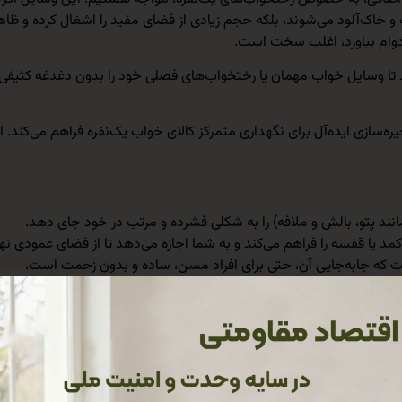
و خاک‌آلود می‌شوند، بلکه حجم زیادی از فضای مفید را اشغال کرده و ظاهر
وام بیاورد، اغلب سخت است.
دی ۹۰ در ۵۰ سانتی‌متر، یک فضای ذخیره‌سازی ایده‌آل برای نگهداری متمرکز کالای خواب یک‌نفر
د پتو، بالش و ملافه) را به شکلی فشرده و مرتب در خود جای دهد.
 یا قفسه را فراهم می‌کند و به شما اجازه می‌دهد تا از فضای عمودی نهای
است که جابه‌جایی آن، حتی برای افراد مسن، ساده و بدون زحمت است.
و آسیب است. جنس این کاور از پارچه اصیل جاجیم است. جاجیم، یک پارچه
 و جابه‌جایی‌های مکرر مقاوم است و مانند کاورهای پلاستیکی نازک یا پار