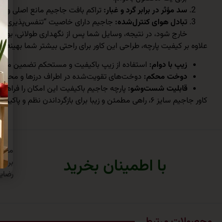
سد مؤثر در برابر گرد و غبار:
تراکم بافت جاجیم مانع اصلی ورود
تبادل هوای کنترل‌شده:
جاجیم دارای خاصیت “تنفس‌پذیری” منا
خارج شود، در نتیجه، وسایل شما پس از نگهداری طولانی، بوی ت
علاوه بر کیفیت پارچه، طراحی این کاور برای راحتی بیشتر شما بهینه
زیپ با دوام:
استفاده از زیپ باکیفیت و مستحکم تضمین می‌کند 
دوخت محکم:
دوخت‌های تقویت‌شده در اطراف درزها و محل اتصا
قابلیت شست‌وشو:
پارچه جاجیم باکیفیت این امکان را فراهم م
کاور جاجیم سایز ۶، راهی مطمئن و زیبا برای بازگرداندن نظم و پاکیزگی به کمد یا انباری شماست. با انتخاب این کاور، در واقع روی آرامش خاطر خود و حفظ کیفیت وسایل خواب خود سرمایه‌گذاری کرده‌اید.
با اطمینان بخرید
برتر
رضایت
محصولات مرتبط