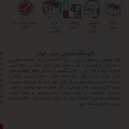
پشتیبانی
پرداخت
۷ روز
ضمانت کیفیت و
۲۴
متنوع
ضمانت
اصالت
ساعته
بازگشت
فروشگاه اینترنتی حیدر خواب
برای
باخبر
گروه تولیدی حیدرخواب ترنج در سال ۱۳۷۹ با خرید یک دستگاه حلاجی و
شدن
با مشارکت و فعالیت ۲ نفر با هدف تولید انواع تشک و لحاف کرسی
از
خود را آغاز کرد، با تلاش مستمر و پشتکار فراوان فعالیت های
تخفیف‌ها
واب حیدردر طول سالها ادامه یافت با عنایت خداوند متعال و
شماره
حمایت مشتریان توانستیم پرسنل کاری خود را به ۵۰ نفر ارتقاء دهیم.با
خود
ذشت مدت زمان کوتاهی از آغاز فعالیت خود توانست با جذب
را
ی متخصص در زمینه دوخت سنتی،صنعتی و ارتقاء کیفیت
وارد
 تولیدی با اصالت ایرانی به عنوان برند برتر تولید لحاف و تشک
کنید:
 ایران شناخته شود.