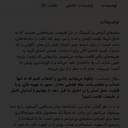
حات
توضیحات تکمیلی
نظرات (0)
حات
 گروهی و کمپینگ در دل طبیعت، تجربه‌هایی هستند که به
ن‌ها نهایت آرامش و لذت را می بریم. اما، اغلب با دغدغه‌هایی
نیت در برابر شرایط جوی ناپایدار (مثل باران‌های ناگهانی یا باد
کمبود فضای کافی برای استراحت همه‌ی اعضای گروه، و
ای بالای اقامت مواجه می‌شویم. چادرهایی که کیفیت پارچه
ارند، آب به داخلشان نفوذ می‌کند و با کوچک‌ترین وزش باد
‌بینند، تمام لذت سفر را از بین می‌برند.
ینجاست:
چگونه می‌توانیم چادری را انتخاب کنیم که نه تنها
مقاوم باشد، بلکه فضایی جادار، مجهز به تهویه عالی، و با
حمل آسان را در اختیار ما قرار دهد تا بتوانیم با آسایش کامل
عت اقامت کنیم؟
ر نظر گرفتن تمام این دغدغه‌ها، چادر مسافرتی آکسفورد را به شما
 می‌کنیم. این چادر، نه صرفاً یک محصول، بلکه سرمایه‌گذاری
ی تجربه‌ی سفرهای بی‌دردسر و ایمن است. ما با استفاده از
 آکسفورد، استحکام و ضدآب بودن را در اولویت قرار داده‌ایم تا