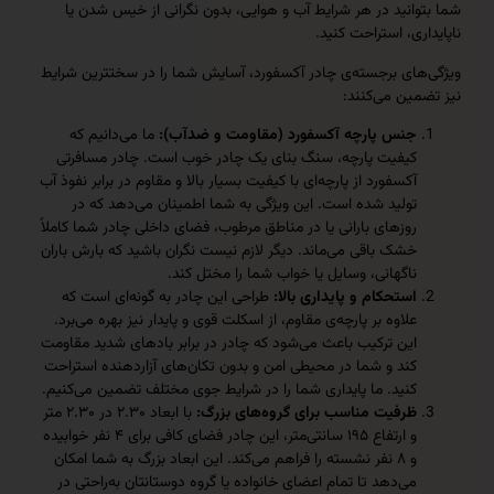
انید در هر شرایط آب و هوایی، بدون نگرانی از خیس شدن یا
ری، استراحت کنید.
ای برجسته‌ی چادر آکسفورد، آسایش شما را در سختترین شرایط
ین می‌کنند:
جنس پارچه آکسفورد (مقاومت و ضدآب):
ما می‌دانیم که
کیفیت پارچه، سنگ بنای یک چادر خوب است. چادر مسافرتی
آکسفورد از پارچه‌ای با کیفیت بسیار بالا و مقاوم در برابر نفوذ آب
تولید شده است. این ویژگی به شما اطمینان می‌دهد که در
روزهای بارانی یا در مناطق مرطوب، فضای داخلی چادر شما کاملاً
خشک باقی می‌ماند. دیگر لازم نیست نگران باشید که بارش باران
ناگهانی، وسایل یا خواب شما را مختل کند.
استحکام و پایداری بالا:
طراحی این چادر به گونه‌ای است که
علاوه بر پارچه‌ی مقاوم، از اسکلت قوی و پایدار نیز بهره می‌برد.
این ترکیب باعث می‌شود که چادر در برابر بادهای شدید مقاومت
کند و شما در محیطی امن و بدون تکان‌های آزاردهنده استراحت
کنید. ما پایداری شما را در شرایط جوی مختلف تضمین می‌کنیم.
ظرفیت مناسب برای گروه‌های بزرگ:
با ابعاد ۲.۳۰ در ۲.۳۰ متر
و ارتفاع ۱۹۵ سانتی‌متر، این چادر فضای کافی برای ۴ نفر خوابیده
و ۸ نفر نشسته را فراهم می‌کند. این ابعاد بزرگ به شما امکان
می‌دهد تا تمام اعضای خانواده یا گروه دوستانتان به‌راحتی در