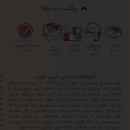
برگشت به بالا
پشتیبانی
پرداخت
۷ روز
ضمانت کیفیت و
۲۴
متنوع
ضمانت
اصالت
ساعته
بازگشت
فروشگاه اینترنتی حیدر خواب
برای
باخبر
گروه تولیدی حیدرخواب ترنج در سال ۱۳۷۹ با خرید یک دستگاه
شدن
حلاجی و با مشارکت و فعالیت ۲ نفر با هدف تولید انواع تشک و
از
سی فعالیت خود را آغاز کرد، با تلاش مستمر و پشتکار فراوان
تخفیف‌ها
 های کالای خواب حیدردر طول سالها ادامه یافت با عنایت
شماره
خداوند متعال و حمایت مشتریان توانستیم پرسنل کاری خود را به ۵۰
خود
تقاء دهیم.با وجود گذشت مدت زمان کوتاهی از آغاز فعالیت
را
وانست با جذب نیروهای متخصص در زمینه دوخت
وارد
نعتی و ارتقاء کیفیت محصولات تولیدی با اصالت ایرانی به
کنید:
رند برتر تولید لحاف و تشک سنتی در ایران شناخته شود.