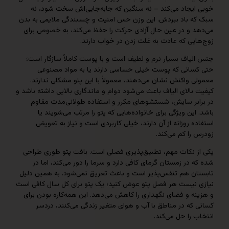
یجاد می‌کند – نه سنگین که جابه‌جایی‌اش سخت شود، نه
 باد ببردش. این وزن حس امنیت و چسبندگی ملایمی به بدن
 و در عین حال آزادی حرکت را حفظ می‌کند، به خصوص برای
یی که عادت به غلت زدن در خواب دارند.
یاف بسیار نرم و لطیف است و با پوست کاملاً سازگار است؛
انی که پوست خیلی حساسی دارند یا به مواد مصنوعی
واکنش نشان می‌دهند، معمولاً با این پتو مشکلی ندارند.
الای الیاف باعث می‌شود دوام و ماندگاری بالایی داشته باشد و
بر سایش، شستشوهای مکرر و استفاده طولانی‌مدت مقاوم
ین ویژگی برای خانواده‌هایی که پتو را مرتب می‌شویند یا
 روزانه از آن دارند، خیلی کاربردی است و نیاز به تعویض
ا کم می‌کند.
 نکات مهم، تطبیق‌پذیری فصلی است. بافت پتو طوری طراحی
در زمستان گرمای کافی دارد و سرما را دور می‌کند، اما در
ن هم تنفس‌پذیر است و باعث تعریق نمی‌شود. به همین دلیل
نیست هر فصل پتو عوض کنید؛ یک پتو برای کل سال کافی است
 و فضای نگهداری را کاهش می‌دهد. این همه‌کاره بودن برای
ه در مناطق با آب و هوای متغیر زندگی می‌کنند، دردسر
را حل می‌کند.