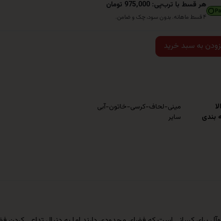
هر قسط با ترب‌پی: 975,000 تومان
۴ قسط ماهانه. بدون سود، چک و ضامن.
زودن به سبد خرید
لا
مینی-لحاف-کرسی-خاتون-آبی
 بندی
سایر
1 متر، یک انتخاب مناسب و ایده‌آل برای کسانی است که فضای محدودی دارند اما به دنبا