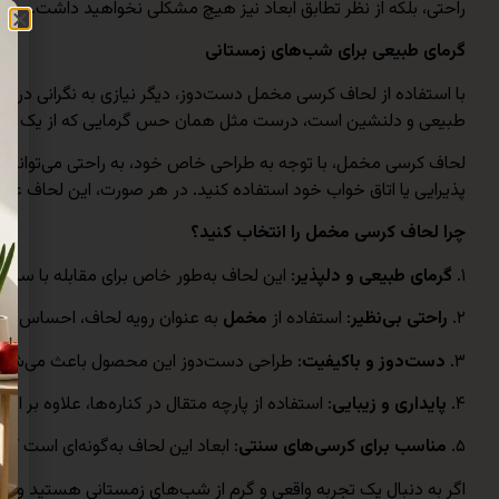
راحتی، بلکه از نظر تطابق ابعاد نیز هیچ مشکلی نخواهید داشت.
گرمای طبیعی برای شب‌های زمستانی
با استفاده از لحاف کرسی مخمل دست‌دوز، دیگر نیازی به نگرانی دربار
طبیعی و دلنشین است، درست مثل همان حس گرمایی که از یک
کر
لحاف کرسی مخمل، با توجه به طراحی خاص خود، به راحتی می‌تواند جای
پذیرایی یا اتاق خواب خود استفاده کنید. در هر صورت، این لحاف عل
چرا لحاف کرسی مخمل را انتخاب کنید؟
۱.
گرمای طبیعی و دلپذیر
: این لحاف به‌طور خاص برای مقابله با سر
۲.
راحتی بی‌نظیر
: استفاده از
مخمل
به عنوان رویه لحاف، احساس لطاف
۳.
دست‌دوز و باکیفیت
: طراحی دست‌دوز این محصول باعث می‌شود که 
۴.
پایداری و زیبایی
: استفاده از پارچه متقال در کناره‌ها، علاوه بر
۵.
مناسب برای کرسی‌های سنتی
: ابعاد این لحاف به‌گونه‌ای است که
اگر به دنبال یک تجربه واقعی و گرم از شب‌های زمستانی هستید و