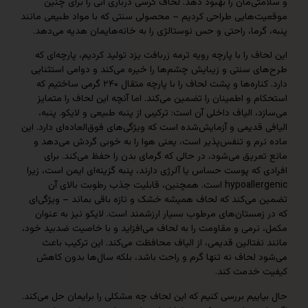
ی‌مان را بهبود دهد. لحاف کرسی درباری آبی را برای چنین
‌هایی طراحی کردیم – محصولی سنتی که با مواد طبیعی مانند
رما، راحتی و حس نوستالژی را به خانه‌هایمان هدیه می‌دهد.
ف را با پارچه رویه ترمه زربافت یزد تولید کردیم، پارچه‌ای که
ی سنتی و زیبایش چشم‌ها را خیره می‌کند و دوامی استثنایی
دارد. کناره‌ها و پشت لحاف را با پارچه متقال ۲۴۰ گرمی ساختیم که
 و اطمینان را تضمین می‌کند. اما آنچه این لحاف را متمایز
، الیاف داخلی آن است: ترکیبی از پنبه طبیعی و لایکو. پنبه،
قدیمی و آزمایش‌شده است که ویژگی‌های فوق‌العاده‌ای دارد. این
رم و تنفس‌پذیر است، یعنی هوا را به خوبی گردش می‌دهد و
ریق می‌شود، در حالی که گرمای بدن را حفظ می‌کند. برای
که پوست حساس یا آلرژی دارند، پنبه گزینه‌ای ایمن است، زیرا
hypoallergenic است. همچنین، قابلیت جذب رطوبت بالای آن
می‌کند که لحاف همیشه خشک و تازه باقی بماند – ویژگی‌ای
مستان‌های مرطوب بسیار ارزشمند است. لایکو نیز به عنوان
نرمی و مقاومت را به لحاف می‌افزاید و با خاصیت ضدبید خود،
فتالین قدیمی، از الیاف محافظت می‌کند. این ترکیب باعث
 لحاف نه تنها گرم و راحت باشد، بلکه سال‌ها بدون کاهش
خدمت کند.
ییم بررسی کنیم که این لحاف چه مشکلی را برایمان حل می‌کند.