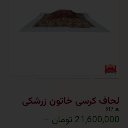
ف کرسی خاتون زرشکی
5
21,600 تومان
–