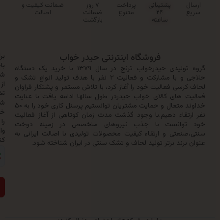
پشتیبانی
پرداخت
۷ روز
ضمانت کیفیت و
۲۴
متنوع
ضمانت
اصالت
ساعته
بازگشت
فروشگاه اینترنتی حیدر خواب
برای
باخبر
گروه تولیدی حیدرخواب ترنج در سال ۱۳۷۹ با خرید یک دستگاه
شدن
حلاجی و با مشارکت و فعالیت ۲ نفر با هدف تولید انواع تشک و
از
سی فعالیت خود را آغاز کرد، با تلاش مستمر و پشتکار فراوان
تخفیف‌ها
 های کالای خواب حیدردر طول سالها ادامه یافت با عنایت
شماره
خداوند متعال و حمایت مشتریان توانستیم پرسنل کاری خود را به ۵۰
خود
تقاء دهیم.با وجود گذشت مدت زمان کوتاهی از آغاز فعالیت
را
وانست با جذب نیروهای متخصص در زمینه دوخت
وارد
نعتی و ارتقاء کیفیت محصولات تولیدی با اصالت ایرانی به
کنید:
رند برتر تولید لحاف و تشک سنتی در ایران شناخته شود.
ارسال