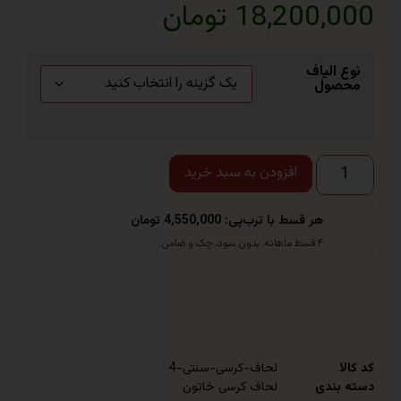
18,200 تومان
الیاف
ول
افزودن به سبد خرید
هر قسط با ترب‌پی: 4,550,000 تومان
۴ قسط ماهانه. بدون سود، چک و ضامن.
لحاف-کرسی-سنتی-4
ندی
لحاف کرسی خاتون