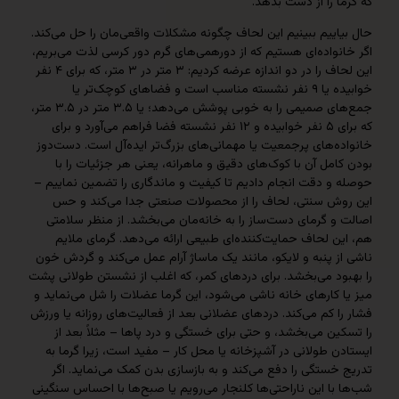
 را از دست بدهد.
ییم ببینیم این لحاف چگونه مشکلات واقعی‌مان را حل می‌کند.
واده‌ای هستیم که از دورهمی‌های گرم دور کرسی لذت می‌بریم،
این لحاف را در دو اندازه عرضه کردیم: ۳ متر در ۳ متر، که برای ۴ نفر
خوابیده یا ۹ نفر نشسته مناسب است و فضاهای کوچک‌تر یا
جمع‌های صمیمی را به خوبی پوشش می‌دهد؛ یا ۳.۵ متر در ۳.۵ متر،
که برای ۵ نفر خوابیده و ۱۲ نفر نشسته فضا فراهم می‌آورد و برای
‌های پرجمعیت یا مهمانی‌های بزرگ‌تر ایده‌آل است. دست‌دوز
مل آن با کوک‌های دقیق و ماهرانه، یعنی هر جزئیات را با
و دقت انجام دادیم تا کیفیت و ماندگاری را تضمین نماییم –
ش سنتی، لحاف را از محصولات صنعتی جدا می‌کند و حس
 گرمای دست‌ساز را به خانه‌مان می‌بخشد. از منظر سلامتی
 لحاف حمایت‌کننده‌ای طبیعی ارائه می‌دهد. گرمای ملایم
 پنبه و لایکو، مانند یک ماساژ آرام عمل می‌کند و گردش خون
ود می‌بخشد. برای دردهای کمر، که اغلب از نشستن طولانی پشت
کارهای خانه ناشی می‌شود، این گرما عضلات را شل می‌نماید و
 کم می‌کند. دردهای عضلانی بعد از فعالیت‌های روزانه یا ورزش
ن می‌بخشد، و حتی برای خستگی و درد پاها – مثلاً بعد از
 طولانی در آشپزخانه یا محل کار – مفید است، زیرا گرما به
ستگی را دفع می‌کند و به بازسازی بدن کمک می‌نماید. اگر
ا این ناراحتی‌ها کلنجار می‌رویم یا صبح‌ها با احساس سنگینی