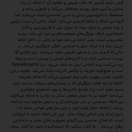
لید کردیم، که بافت طبیعی و مقاوم آن، از لحاف در برابر
 آسیب‌های روزمره محافظت می‌کند و ظاهری ساده و
با دکوراسیون سنتی یا مدرن خانه‌مان ایجاد می‌نماید. اما
ن لحاف را واقعاً کاربردی می‌سازد، الیاف داخلی آن است: ترکیبی
 طبیعی و لایکو. پنبه، به عنوان یکی از قدیمی‌ترین و قابل
رین الیاف، ویژگی‌های منحصربه‌فردی دارد. این ماده نرم و
ذیر است، یعنی اجازه می‌دهد هوا به راحتی در داخل لحاف
یابد و از ایجاد عرق یا احساس خفگی جلوگیری می‌کند، در
 گرمای بدن را به طور طبیعی حفظ می‌نماید. برای افرادی که
ساسی دارند یا با آلرژی‌های فصلی یا پوستی دست و پنجه
نرم می‌کنند، پنبه انتخابی ایمن به شمار می‌رود، زیرا hypoallergenic
یچ‌گونه تحریک یا واکنش آلرژیک ایجاد نمی‌کند. علاوه بر این،
 جذب رطوبت بالای پنبه تضمین می‌کند که لحاف همیشه
ازه بماند، ویژگی‌ای که در زمستان‌های مرطوب و سرد ایران
فید است و از تجمع باکتری‌ها یا بوی نامطبوع جلوگیری
د. لایکو نیز به عنوان مکمل، سبکی و دوام را به لحاف می‌افزاید؛
یاف مصنوعی در برابر چین‌خوردگی و سایش مقاوم است و کمک
تا لحاف شکل اولیه خود را برای سال‌های طولانی حفظ کند،
بدون اینکه وزن اضافی ایجاد نماید. وزن کلی الیاف حدود ۱۰ کیلوگرم
ه تعادل مناسبی بین گرمای عمیق و راحتی حمل و جابه‌جایی
می‌سازد – نه آنقدر سنگین که خسته‌کننده باشد، نه آنقدر سبک