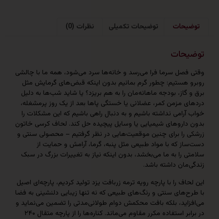
حات
توضیحات تکمیلی
نظرات (0)
حات
صل سرما فرا می‌رسد و خانه‌ها سرد می‌شود، همه ما با چالشی
هستیم: چطور گرم بمانیم بدون اینکه قبض‌های گرمایش مثل
از، بودجه ماهانه‌مان را به هم بریزد؟ یا شاید شب‌ها به دلیل
 مزمن کمر، عضلانی یا خستگی پاها بعد از یک روز پرمشغله،
امی نداشته باشیم و به دنبال راهی باشیم که این مشکلات را
اروهای شیمیایی یا وسایل پیچیده حل کند. لحاف کرسی خاتون
را برای چنین موقعیت‌هایی در نظر گرفتیم – محصولی سنتی و
 که با مواد طبیعی مثل پنبه، گرما، آرامش و حمایت از
را به ما می‌بخشد، بدون اینکه نیاز به تغییرات بزرگ در سبک
ان داشته باشد.
ف را با پارچه رویه ترمه زربافت یزد تولید کردیم، پارچه‌ای اصیل
های سنتی و رنگ‌های طبیعی که نه تنها زیبایی دلنشینی به فضا
ید، بلکه بافت محکمش دوام طولانی‌مدتی را تضمین می‌نماید و
در برابر استفاده مکرر مقاوم می‌ماند. کناره‌ها را از پارچه متقال ۲۴۰