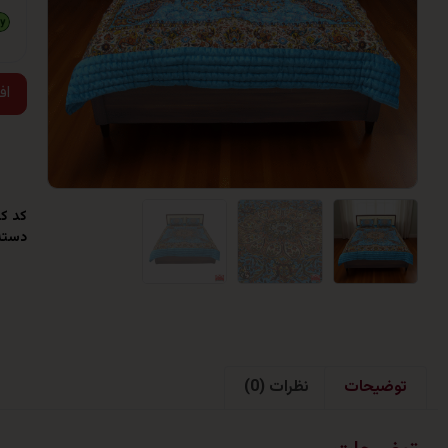
اف
کد کا
دسته
توضیحات
نظرات (0)