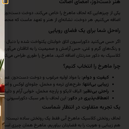
هنر دست‌دوز، امضای اصالت
یکی از چیزهایی که لحاف ماهرخ را خاص می‌کند، دوخت دست‌دوز آن 
اضافه می‌کنیم. هر دوخت، نشانه‌ای از هنر و تعهد ماست که محصولی
راه‌حل شما برای یک فضای رویایی
اگر حس می‌کنید دکوراسیون اتاق خوابتان یکنواخت شده یا دنبال چی
و رنگ‌های گرم و غنی، حس آرامش و صمیمیت را به اتاقتان می‌آوریم 
کلاسیک به دکور مدرنتان اضافه کنید، ماهرخ را طوری طراحی می‌کنیم ک
چرا ماهرخ را انتخاب کنیم؟
کیفیت و دوام
: با مواد اولیه مرغوب و دوخت دست‌دوز، عمری
زیبایی بی‌انتها
: طرح‌های ترمه و مخمل، جلوه‌ای لوکس و اصیل ب
راحتی بی‌نظیر
: الیاف لایکو و پارچه مخمل، خوابی آرام و دلپذیر ر
انعطاف‌پذیری در دکور
: این لحاف با هر سبک دکوراسیونی 
یک تجربه متفاوت در انتظار شماست
لحاف روتختی کلاسیک ماهرخ آبی فقط یک روتختی ساده نیست؛ ترکیبی ا
هم زیبایی و هویت را به فضایتان بیاوریم، ماهرخ همان چیزی است که