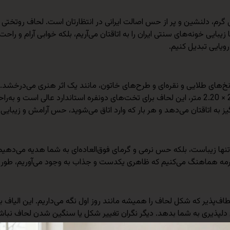
ی گرم، دلنشین و پر از حس اصالت ایرانی در انتظارتان است. لحاف روتختی 
بایی خونه‌های سنتی ایران را به اتاقتان می‌آریم، بلکه خوابی آرام و راحت
ویایی تبدیل کنیم.
با نخ‌های طلایی و نقره‌ای و طرح‌های خاتون، مانند یک اثر هنری می‌درخشد
خانه‌های قدیمی و پرخاطره ایرانی را برایتان زنده می‌کنیم. با ابعاد 2.20 × 2.20 متر، این لحاف برای 
به اتاقتان می‌دهد و هر بار که وارد اتاق می‌شوید، حس آرامش و زیبایی ر
نه تنها زیباست، بلکه حس نرمی و گرمای فوق‌العاده‌ای به شما هدیه می
 با ترمه هماهنگ می‌کنیم که ظاهری یکدست و جذاب به وجود می‌آوریم، طو
نعطاف‌پذیر که شکل لحاف را همیشه مانند روز اول نگه می‌داریم. این الیاف 
پذیری به شما بدهد. دیگر نگران تغییر شکل یا سنگین شدن لحاف نباشید؛ 