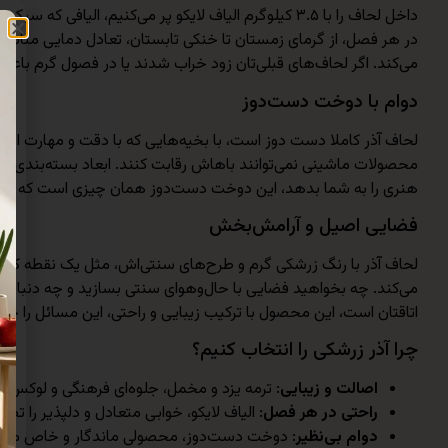
داخل لحاف را با ۳.۵ کیلوگرم الیاف لایکو پر می‌کنیم
می‌کند. اگر لحاف‌های قبلی‌تان زود خراب شدند یا در فصول گرم با
دوام با دوخت دست‌دوز
لحاف آذر کاملا دست دوز است، با بخیه‌هایی که با دقت و مهارت انج
هنری را به شما بدهد، این دوخت دست‌دوز همان چیزی است که خیالت
فضایی اصیل و آرامش‌بخش
لحاف آذر با رنگ زرشکی گرم و طرح‌های سنتی‌اش، مثل یک نقطه کانون
می‌کند. چه بخواهید فضایی با حال‌وهوای سنتی بسازید و چه دنبال ی
اتاقتان است، این محصول با ترکیب زیبایی و راحتی، این مسائل را ح
چرا آذر زرشکی را انتخاب کنیم؟
اصالت و زیبایی
: ترمه یزد و مخمل، جلوه‌ای فرهنگی و لوکس ب
راحتی در هر فصل
: الیاف لایکو، خوابی متعادل و دلپذیر را تض
دوام بی‌نظیر
: دوخت دست‌دوز، محصولی ماندگار و خاص می‌س