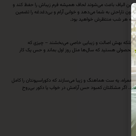
ری می‌کنند. این الیاف باعث می‌شوند لحاف همیشه فرم زیباش را حفظ کند و
ا وزن کلی ۵.۴۰۰ کیلوگرم، لحاف حس دلپذیری از سنگینی را بدون ناراحتی به شما می‌دهد و خوابی آرام و بی‌دغدغه را تضمین
دهد که هر شب منتظرش خواهید بود.
نند، بلکه بهش اصالت و زیبایی خاصی می‌بخشند – چیزی که
ایی و نگهداری را راحت می‌کند. اگر دنبال محصولی هستید که سال‌ها مثل روز اول بماند و حس یک کار
 همراه، یه ست هماهنگ و زیبا می‌سازند که دکوراسیونتان را کامل
آید. اگر مشکلتان کمبود حس آرامش در خواب یا دکور بی‌روح