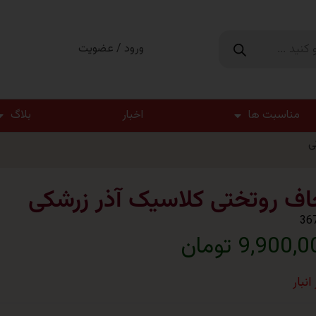
ورود / عضویت
مناسبت ها
اخبار
بلاگ
ی
اف روتختی کلاسیک آذر زرشکی
36
9,900, تومان