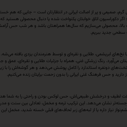
 گرم، صمیمی و پر از اصالت ایرانی در انتظارتان است – جایی که هم خستگی
 اگر دکوراسیون اتاق خوابتان یکنواخت شده یا دنبال محصولی هستید ک
ت بالا، محصولی می‌سازیم که سال‌ها همراهتان باشد و هر شب حس آرامش و
به سطحی جدید ببریم.
 با نخ‌های ابریشمی، طلایی و نقره‌ای و توسط هنرمندان یزدی بافته می‌شه.
ان می‌آورد. رنگ زرشکی غنی، همراه با جزئیات طلایی و نقره‌ای، عمق و 
 می‌شود. با ابعاد ۲.۲۰ × ۲.۲۰ متر، این لحاف تخت‌های دونفره استاندارد را کامل پوشش می‌دهد و هر
 دارید و حس فرهنگ غنی ایرانی را بدون زحمت برایتان زنده می‌کنیم.
با بافت لطیف و درخشش طبیعی‌اش، حس لوکس بودن و راحتی را به شما هدی
را برجسته‌تر نشان می‌دهد. این ترکیب ترمه و مخمل، تعادلی بین سنت و مد
واز نیاز داره یا از لبه‌های زبر لحاف‌های قبلی خسته شدید، مخمل این لح