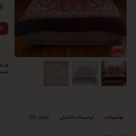
اف
کد کا
دسته
توضیحات
توضیحات تکمیلی
نظرات (0)