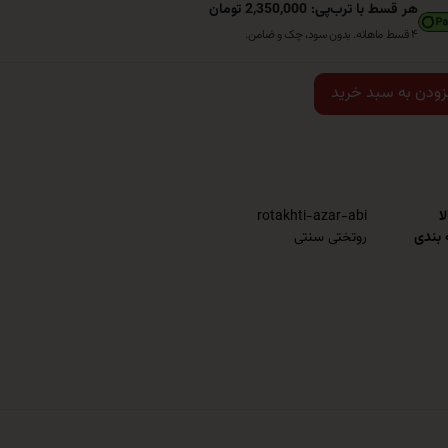
هر قسط با ترب‌پی: 2,350,000 تومان
۴ قسط ماهانه. بدون سود، چک و ضامن.
زودن به سبد خرید
ا
rotakhti-azar-abi
 بندی
روتختی سنتی