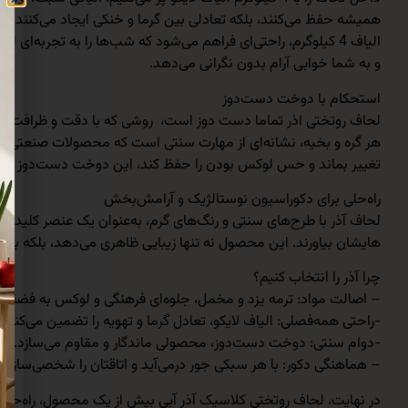
الیاف 4 کیلوگرم، راحتی‌ای فراهم می‌شود که شب‌ها را به تجربه‌
و به شما خوابی آرام بدون نگرانی می‌دهد.
استحکام با دوخت دست‌دوز
لحاف روتختی اذر تماما دست دوز است، روشی که با دقت و ظرافت هر ج
تغییر بماند و حس لوکس بودن را حفظ کند، این دوخت دست‌دوز دقیقاً
راه‌حلی برای دکوراسیون نوستالژیک و آرامش‌بخش
لحاف آذر با طرح‌های سنتی و رنگ‌های گرم، به‌عنوان یک عنصر کلیدی عم
هایشان بیاورند. این محصول نه تنها زیبایی ظاهری می‌دهد، بلکه با 
چرا آذر را انتخاب کنیم؟
– اصالت مواد: ترمه یزد و مخمل، جلوه‌ای فرهنگی و لوکس به فضایتا
-راحتی همه‌فصلی: الیاف لایکو، تعادل گرما و تهویه را تضمین می‌کنند.
-دوام سنتی: دوخت دست‌دوز، محصولی ماندگار و مقاوم می‌سازد.
– هماهنگی دکور: با هر سبکی جور درمی‌آید و اتاقتان را شخصی‌سازی م
در نهایت، لحاف روتختی کلاسیک آذر آبی بیش از یک محصول، راه‌حلی