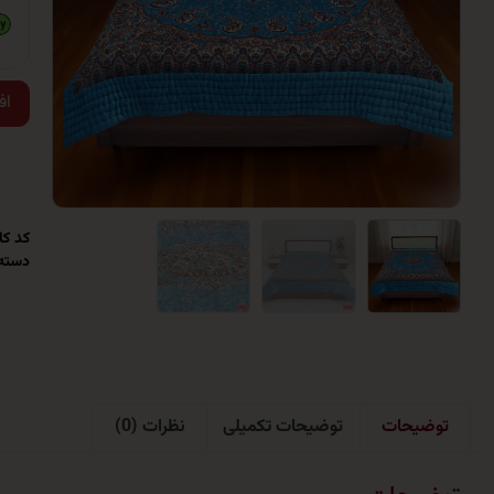
اف
کد کال
دسته
توضیحات
توضیحات تکمیلی
نظرات (0)