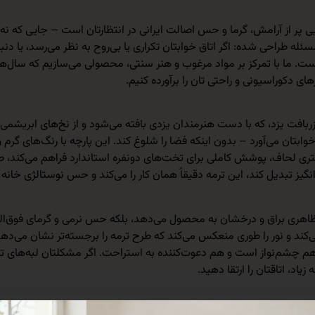
ی پر از آرامش، گرما و حس اصالت ایرانی در انتظارتان است – جایی که نه 
سئله طراحی شده: اگر اتاق خوابتان تکراری یا بی‌روح به نظر می‌رسد، یا 
ت. ما با تمرکز بر مواد مرغوب و هنر سنتی، محصولی می‌سازیم که سال‌ها 
های دکوراسیونی و راحتی تان را برآورده کنیم.
 زربافت یزد، که با دست هنرمندان یزدی بافته می‌شود و از نخ‌های ابریشم
بتان می‌آورد – بدون اینکه فضا را شلوغ کند. این پارچه با رنگ‌های گرم
ی، کلاسیک یا حتی مدرن هماهنگ می‌شود. ابعاد 2.20 × 2.20 متری لحاف، پوشش کاملی برای تخت‌های دونفره است
گیز تبدیل کند، این ترمه دقیقاً همان کار را می‌کند و حس نوستالژی خانه 
تنها ظاهری براق و درخشان به محصول می‌دهد، بلکه حس نرمی و گرمای فوق‌
ه می‌کند و نور را طوری منعکس می‌کند که طرح ترمه را برجسته‌تر نشان می‌
 چشم‌نواز است و هم دعوت‌کننده به استراحت. اگر مشکلتان لبه‌های 
د، اتاقتان را ارتقا دهید.
افی سبک، نرم و انعطاف‌پذیر که تهویه عالی دارند و از تجمع رطوبت یا گردوغبار ج