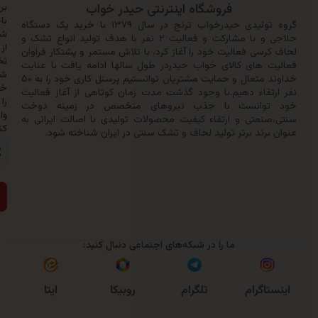
فروشگاه اینترنتی حیدر خواب
برای
باخبر
گروه تولیدی حیدرخواب ترنج در سال ۱۳۷۹ با خرید یک دستگاه
شدن
حلاجی و با مشارکت و فعالیت ۲ نفر با هدف تولید انواع تشک و
از
سی فعالیت خود را آغاز کرد، با تلاش مستمر و پشتکار فراوان
تخفیف‌ها
 های کالای خواب حیدردر طول سالها ادامه یافت با عنایت
شماره
خداوند متعال و حمایت مشتریان توانستیم پرسنل کاری خود را به ۵۰
خود
تقاء دهیم.با وجود گذشت مدت زمان کوتاهی از آغاز فعالیت
را
وانست با جذب نیروهای متخصص در زمینه دوخت
وارد
نعتی و ارتقاء کیفیت محصولات تولیدی با اصالت ایرانی به
کنید:
رند برتر تولید لحاف و تشک سنتی در ایران شناخته شود.
ارسال
ما را در شبکه‌های اجتماعی دنبال کنید:
روبیکا
اگرام
تلگرام
ایتا