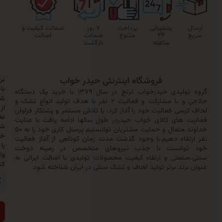
پشتیبانی
پرداخت
۷ روز
ضمانت کیفیت و
۲۴
متنوع
ضمانت
اصالت
ساعته
بازگشت
فروشگاه اینترنتی حیدر خواب
برای
باخبر
گروه تولیدی حیدرخواب ترنج در سال ۱۳۷۹ با خرید یک دستگاه
شدن
حلاجی و با مشارکت و فعالیت ۲ نفر با هدف تولید انواع تشک و
از
سی فعالیت خود را آغاز کرد، با تلاش مستمر و پشتکار فراوان
تخفیف‌ها
 های کالای خواب حیدردر طول سالها ادامه یافت با عنایت
شماره
خداوند متعال و حمایت مشتریان توانستیم پرسنل کاری خود را به ۵۰
خود
تقاء دهیم.با وجود گذشت مدت زمان کوتاهی از آغاز فعالیت
را
وانست با جذب نیروهای متخصص در زمینه دوخت
وارد
نعتی و ارتقاء کیفیت محصولات تولیدی با اصالت ایرانی به
کنید:
رند برتر تولید لحاف و تشک سنتی در ایران شناخته شود.
ارسال