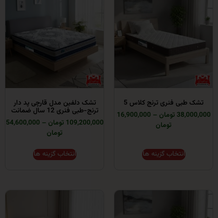
ی فنری ترنج کلاس 5
تشک دلفین مدل قارچی پد دار
ترنج-طبی فنری 12 سال ضمانت
ومان
–
16,900,000
109,200,000 تومان
–
54,600,000
تومان
تومان
انتخاب گزینه ها
انتخاب گزینه ها