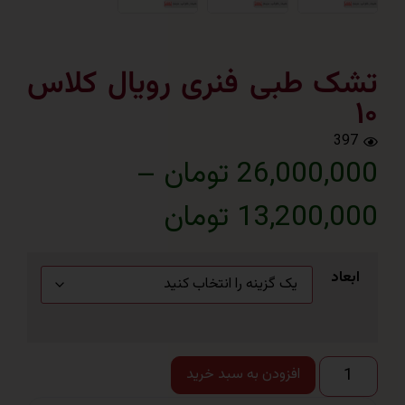
 طبی فنری رویال کلاس
3
26,000 تومان
–
13,200 تومان
اد
افزودن به سبد خرید