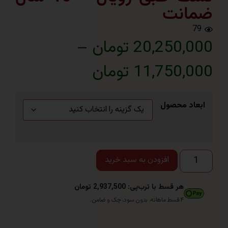
انت
20,250 تومان
–
11,750 تومان
اد محصول
افزودن به سبد خرید
هر قسط با ترب‌پی: 2,937,500 تومان
۴ قسط ماهانه. بدون سود، چک و ضامن.