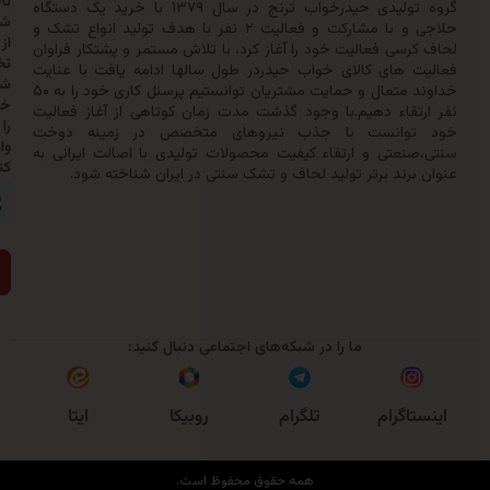
باخبر
گروه تولیدی حیدرخواب ترنج در سال ۱۳۷۹ با خرید یک دستگاه
شدن
حلاجی و با مشارکت و فعالیت ۲ نفر با هدف تولید انواع تشک و
از
سی فعالیت خود را آغاز کرد، با تلاش مستمر و پشتکار فراوان
تخفیف‌ها
 های کالای خواب حیدردر طول سالها ادامه یافت با عنایت
شماره
خداوند متعال و حمایت مشتریان توانستیم پرسنل کاری خود را به ۵۰
خود
تقاء دهیم.با وجود گذشت مدت زمان کوتاهی از آغاز فعالیت
را
وانست با جذب نیروهای متخصص در زمینه دوخت
وارد
نعتی و ارتقاء کیفیت محصولات تولیدی با اصالت ایرانی به
کنید:
رند برتر تولید لحاف و تشک سنتی در ایران شناخته شود.
ارسال
ما را در شبکه‌های اجتماعی دنبال کنید:
روبیکا
اگرام
تلگرام
ایتا
همه حقوق محفوظ است.