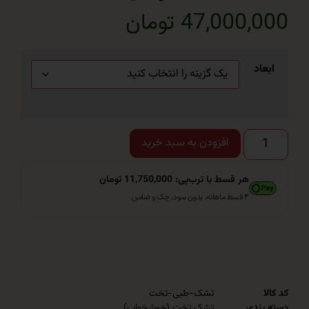
47,000 تومان
اد
افزودن به سبد خرید
هر قسط با ترب‌پی: 11,750,000 تومان
۴ قسط ماهانه. بدون سود، چک و ضامن.
تشک-طبی-تخت
ندی
تشک تخت (خوشخواب)