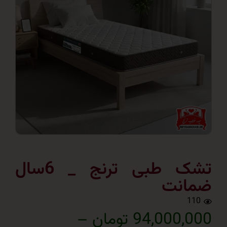
تشک طبی ترنج _ 6سال
انت
1
94,000 تومان
–