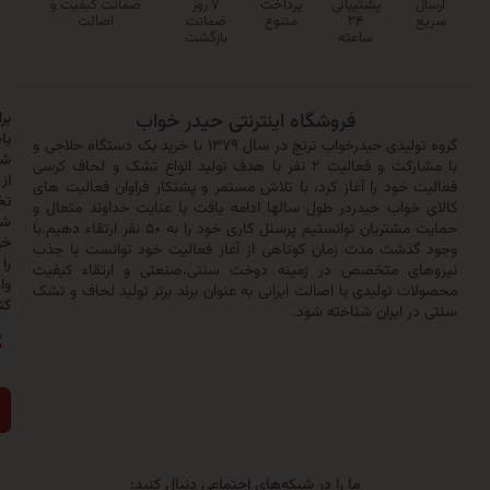
پشتیبانی
پرداخت
۷ روز
ضمانت کیفیت و
۲۴
متنوع
ضمانت
اصالت
ساعته
بازگشت
فروشگاه اینترنتی حیدر خواب
برای
باخبر
گروه تولیدی حیدرخواب ترنج در سال ۱۳۷۹ با خرید یک دستگاه حلاجی و
شدن
با مشارکت و فعالیت ۲ نفر با هدف تولید انواع تشک و لحاف کرسی
از
خود را آغاز کرد، با تلاش مستمر و پشتکار فراوان فعالیت های
تخفیف‌ها
واب حیدردر طول سالها ادامه یافت با عنایت خداوند متعال و
شماره
حمایت مشتریان توانستیم پرسنل کاری خود را به ۵۰ نفر ارتقاء دهیم.با
خود
ذشت مدت زمان کوتاهی از آغاز فعالیت خود توانست با جذب
را
ی متخصص در زمینه دوخت سنتی،صنعتی و ارتقاء کیفیت
وارد
 تولیدی با اصالت ایرانی به عنوان برند برتر تولید لحاف و تشک
کنید:
 ایران شناخته شود.
ارسال
ما را در شبکه‌های اجتماعی دنبال کنید: