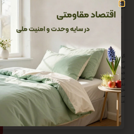
پشتیبانی
پرداخت
۷ روز
ضمانت کیفیت و
۲۴
متنوع
ضمانت
اصالت
ساعته
بازگشت
فروشگاه اینترنتی حیدر خواب
برای
باخبر
گروه تولیدی حیدرخواب ترنج در سال ۱۳۷۹ با خرید یک دستگاه
شدن
حلاجی و با مشارکت و فعالیت ۲ نفر با هدف تولید انواع تشک و
از
سی فعالیت خود را آغاز کرد، با تلاش مستمر و پشتکار فراوان
تخفیف‌ها
 های کالای خواب حیدردر طول سالها ادامه یافت با عنایت
شماره
خداوند متعال و حمایت مشتریان توانستیم پرسنل کاری خود را به ۵۰
خود
تقاء دهیم.با وجود گذشت مدت زمان کوتاهی از آغاز فعالیت
را
وانست با جذب نیروهای متخصص در زمینه دوخت
وارد
نعتی و ارتقاء کیفیت محصولات تولیدی با اصالت ایرانی به
کنید:
رند برتر تولید لحاف و تشک سنتی در ایران شناخته شود.
ارسال