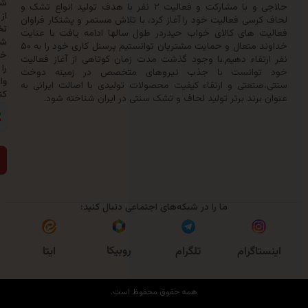
شدن
حلاجی و با مشارکت و فعالیت ۲ نفر با هدف تولید انواع تشک و
از
سی فعالیت خود را آغاز کرد، با تلاش مستمر و پشتکار فراوان
تخفیف‌ها
 های کالای خواب حیدردر طول سالها ادامه یافت با عنایت
شماره
خداوند متعال و حمایت مشتریان توانستیم پرسنل کاری خود را به ۵۰
خود
تقاء دهیم.با وجود گذشت مدت زمان کوتاهی از آغاز فعالیت
را
وانست با جذب نیروهای متخصص در زمینه دوخت
وارد
نعتی و ارتقاء کیفیت محصولات تولیدی با اصالت ایرانی به
کنید:
رند برتر تولید لحاف و تشک سنتی در ایران شناخته شود.
ارسال
ما را در شبکه‌های اجتماعی دنبال کنید:
روبیکا
اگرام
تلگرام
ایتا
همه حقوق محفوظ است.