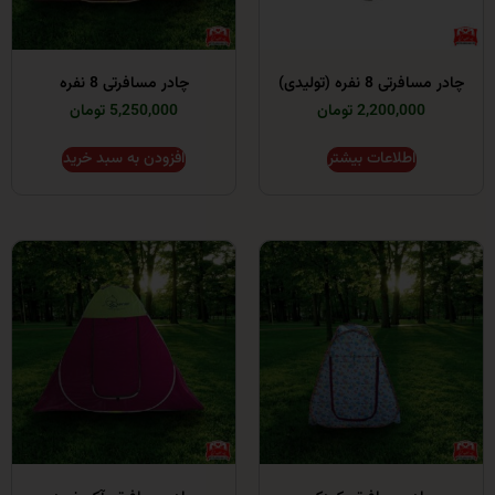
 نفره (تولیدی)
چادر مسافرتی 8 نفره
2,200,00 تومان
5,250,000 تومان
اطلاعات بیشتر
افزودن به سبد خرید