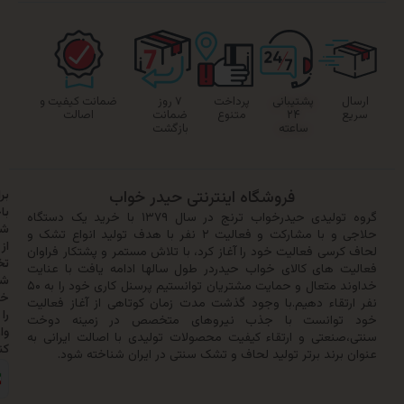
پشتیبانی
پرداخت
۷ روز
ضمانت کیفیت و
۲۴
متنوع
ضمانت
اصالت
ساعته
بازگشت
فروشگاه اینترنتی حیدر خواب
برای
باخبر
گروه تولیدی حیدرخواب ترنج در سال ۱۳۷۹ با خرید یک دستگاه
شدن
حلاجی و با مشارکت و فعالیت ۲ نفر با هدف تولید انواع تشک و
از
سی فعالیت خود را آغاز کرد، با تلاش مستمر و پشتکار فراوان
تخفیف‌ها
 های کالای خواب حیدردر طول سالها ادامه یافت با عنایت
شماره
خداوند متعال و حمایت مشتریان توانستیم پرسنل کاری خود را به ۵۰
خود
تقاء دهیم.با وجود گذشت مدت زمان کوتاهی از آغاز فعالیت
را
وانست با جذب نیروهای متخصص در زمینه دوخت
وارد
نعتی و ارتقاء کیفیت محصولات تولیدی با اصالت ایرانی به
کنید:
رند برتر تولید لحاف و تشک سنتی در ایران شناخته شود.