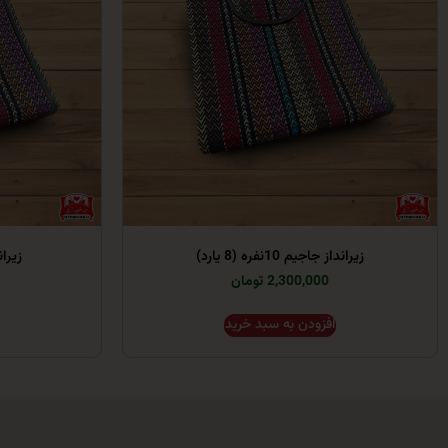
زیرانداز جاجیم 10نفره (8 یارد)
زیرانداز
2,300,000 تومان
افزودن به سبد خرید