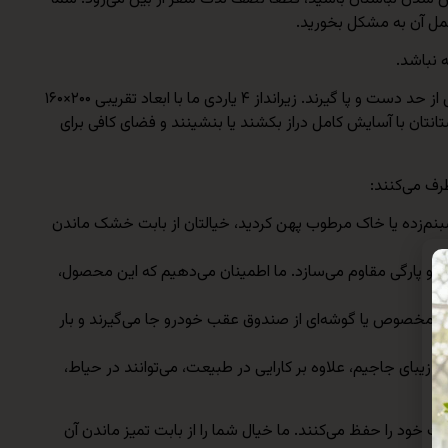
 حمل آن به مشکل بخورید.
ما می‌دانیم که جمع‌های صمیمی و خانوادگی اغلب حدود ۴ تا ۶ نفر هستند. زیراندازهای کوچکتر، شما را کلافه می‌کنند و نمونه‌های بزرگتر، بیش از حد دست و پا گیرند. زیرانداز ۴ یاردی ما با ابعاد تقریبی ۲۰۰×۱۶۰
تانتان با آسایش کامل دراز بکشند یا بنشینند و فضای کافی برای
رف می‌کنند:
ی شبنم‌زده یا خاک مرطوب پهن کردید، خیالتان از بابت خشک ماندن
دگی و پارگی مقاوم می‌سازد. ما اطمینان می‌دهیم که این محصول،
تی در کیف مخصوص یا گوشه‌ای از صندوق عقب خودرو جا می‌گیرند و بار
 و زیبای جاجیم، علاوه بر کارایی در طبیعت، می‌توانند در حیاط،
ود را حفظ می‌کنند. ما خیال شما را از بابت تمیز ماندن آن