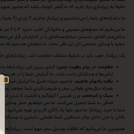
دقیقاً به زیراندازی نیاز دارید که نه آنقدر کوچک باشد که مجبور شو
ما دغدغه‌های شما را می‌شناسیم و زیرانداز جاجیم ۴ یاردی (۶ نفره) را به‌عنوان حد تعادل ایده‌آل طراحی و تولید کرده‌ایم تا دیگر نیازی به مصالحه نباشد.
سانتی‌متر، فضای نشستن سخاوتمندانه‌ای را در اختیارتان قرار می‌دهد
سفره یا وسایل شخصی تان نیز باقی بماند. ما مطمئن هستیم که شم
یک زیرانداز خوب باید در شرایط مختلف مقاومت کند. زیراندازهای ج
مقاومت در برابر رطوبت زمین:
لایه‌ی زیرین این زیراندازها، 
لباس‌ها و وسایلتان راحت باشد. ما آسایش شما را در هر سط
بافت بادوام جاجیم:
جاجیم، میراث اصیل ما ایرانیان است. الی
همراه سال‌های طولانی سفر و طبیعت‌گردی شما خواهد بود.
سبک و کم‌حجم:
وزن تقریبی ۱ کیلوگرم و قابلیت ت
اضافی به شما تحمیل نمی‌کنند. ما نمی‌خواهیم حمل وسایل، شم
شما با خرید زیرانداز جاجیم، تنها یک کالای کاربردی تهیه نمی‌کنید، ب
بالکن یا حتی داخل چادر مسافرتی شما، فضایی دلنشین و نوستالژیک ا
همچنین، ما می‌دانیم که نظافت وسایل سفر مهم است. زیراندازهای م