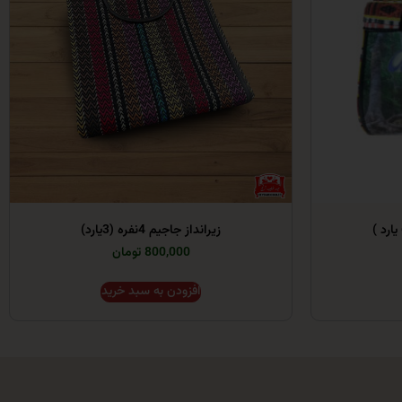
زیرانداز جاجیم 4نفره (3یارد)
800,000 تومان
افزودن به سبد خرید