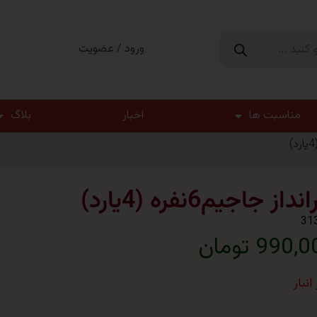
ورود / عضویت
مناسبت ها
اخبار
بلاگ
نداز جاجیم6نفره (4یارد)
31
990 تومان