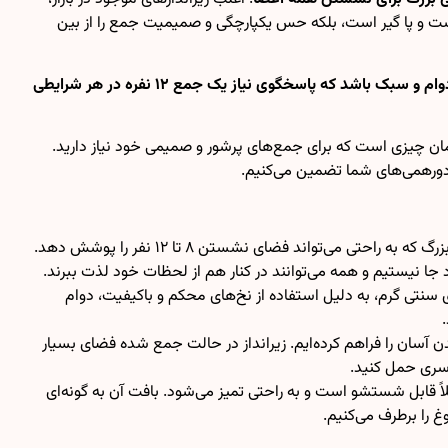
 دست و پا گیر است، بلکه حس یکپارچگی و صمیمیت جمع را از بین
چطور می‌توانیم یک زیرانداز داشته باشیم که هم زیبایی و اصالت فرهنگ ایرانی را به همراه بیاورد و هم به اندازه‌ای بزرگ، بادوام و سبک باشد که پاسخگوی نیاز یک جمع ۱۲ نفره در هر شرایطی
همان چیزی است که برای جمع‌های پرشور و صمیمی خود نیاز دارید.
ی دورهمی‌های شما تضمین می‌کنیم.
ابعاد فوق‌العاده بزرگ برای جمع‌های ۱۲ نفره:ابعاد این زیرانداز ۱۸۰ سانتی‌متر عرض در ۳۵۰ سانتی‌متر طول است؛ یعنی یک زیرانداز بسیار بزرگ که به راحتی می‌تواند فضای نشستن ۸ تا ۱۲ نفر را پوشش دهد.
ود جا نیستیم و همه می‌توانند در کنار هم از لحظات خود لذت ببرند.
 سنتی گرم، به دلیل استفاده از نخ‌های محکم و باکیفیت، دوام
 طراحی مناسب، امکان تا شدن و جمع شدن آسان را فراهم کرده‌ایم. زیرانداز در حالت جمع شده فضای بسیار
دسری حمل کنید.
ر لکه:ما می‌دانیم که در فضای باز، کثیفی و لکه اجتناب‌ناپذیر است. خوشبختانه، زیرانداز جاجیم ۹ یاردی کاملاً قابل شستشو است و به راحتی تمیز می‌شود. بافت آن به گونه‌ای
 را برطرف می‌کنیم.