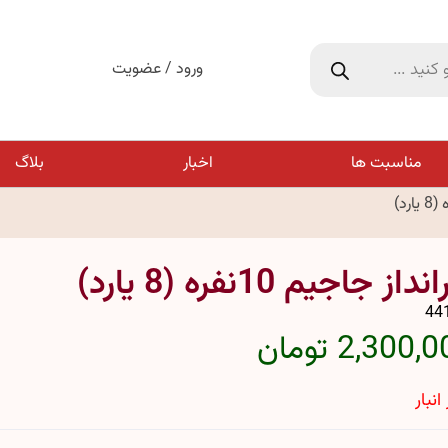
ورود / عضویت
مناسبت ها
اخبار
بلاگ
داز جاجیم 10نفره (8 یارد)
44
2,300, تومان