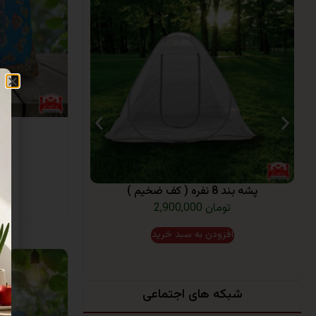
بال
پشه بند 8 نفره ( کف ضخیم )
ا
2,900,000 تومان
افزودن به سبد خرید
شبکه های اجتماعی