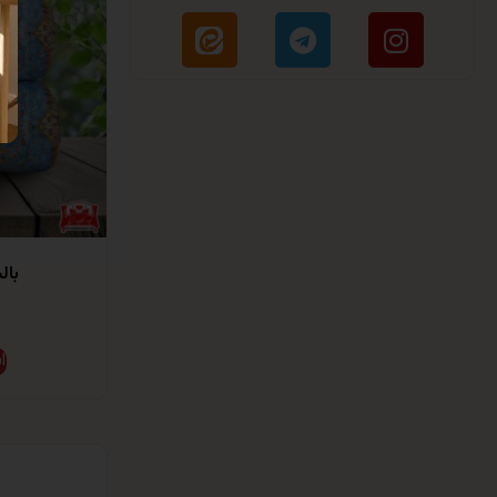
بال
ا