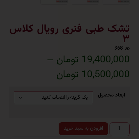
 طبی فنری رویال کلاس
3
19,400 تومان
–
10,500 تومان
اد محصول
افزودن به سبد خرید