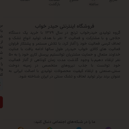
۲۴
متنوع
ضمانت
اصالت
ساعته
بازگشت
فروشگاه اینترنتی حیدر خواب
برای
باخبر
گروه تولیدی حیدرخواب ترنج در سال ۱۳۷۹ با خرید یک دستگاه
شدن
حلاجی و با مشارکت و فعالیت ۲ نفر با هدف تولید انواع تشک و
از
سی فعالیت خود را آغاز کرد، با تلاش مستمر و پشتکار فراوان
تخفیف‌ها
 های کالای خواب حیدردر طول سالها ادامه یافت با عنایت
شماره
خداوند متعال و حمایت مشتریان توانستیم پرسنل کاری خود را به ۵۰
خود
تقاء دهیم.با وجود گذشت مدت زمان کوتاهی از آغاز فعالیت
را
وانست با جذب نیروهای متخصص در زمینه دوخت
وارد
نعتی و ارتقاء کیفیت محصولات تولیدی با اصالت ایرانی به
کنید:
رند برتر تولید لحاف و تشک سنتی در ایران شناخته شود.
ارسال
ما را در شبکه‌های اجتماعی دنبال کنید: