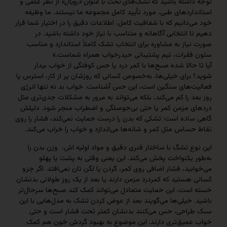
اشته باشید که
تشک‌های تخت با عنوان «رویال»
از نظر علمی و
ردهای طبی، مورد تأیید کامل مجموعه ما نیستند. ما وظیفه
دانیم که با شفافیت کامل، اطلاعات دقیق را در اختیار شما قرار
 انتخابی آگاهانه و متناسب با نیاز خود داشته باشید. در
از به مشاوره برای انتخاب تشک کاملاً استاندارد و مناسب
قرات، تیم پشتیبانی حیدرخواب همراه شماست.»
حالا شده صبح‌ها با کمر درد یا حس کوفتگی از خواب بیدار
رای خیلی‌ها، به‌خصوص کسانی که روزشان پر از کار، استرس یا
‌های سنگین است، این حس آشناست. خواب بد نه تنها انرژی
 را کم می‌کند، بلکه می‌تواند به مرور به مشکلات جدی‌تری مثل
 مزمن کمر یا حتی بی‌حوصلگی و اضطراب منجر شود. دلیلش
اده است: تشکی که بدن را درست حمایت نمی‌کند، فشار را روی
اس مثل کمر و شانه‌ها می‌اندازد و خواب را خراب می‌کند.
 تشگ با ساختار فنری دقیق و مواد اولیه اش، وزن بدن را
 یکنواخت پخش می‌کند. این یعنی وقتی به پشت یا پهلو
ید، فشار اضافی روی کمر، گردن یا لگن تان نمی‌افتد. اگر جزو
ستید که کمردرد مزمن دارند یا بعد از یک روز طولانی بدنشان
ست، این حمایت متعادل می‌تواند کمک کند صبح‌ها سرحال‌تر
خیلی‌ها می‌گویند بعد از عوض کردن تشک به مدل‌هایی با این
احی، حس می‌کنند بدنشان کمتر تحت فشار است و حتی
میق‌تری دارند. این موضوع به بهبود گردش خون هم کمک