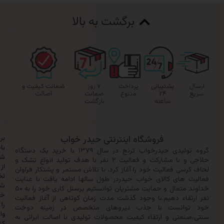
برگشت به بالا
پشتیبانی
پرداخت
۷ روز
ضمانت کیفیت و
۲۴
متنوع
ضمانت
اصالت
ساعته
بازگشت
فروشگاه اینترنتی حیدر خواب
برای
باخبر
گروه تولیدی حیدرخواب ترنج در سال ۱۳۷۹ با خرید یک دستگاه
شدن
حلاجی و با مشارکت و فعالیت ۲ نفر با هدف تولید انواع تشک و
از
سی فعالیت خود را آغاز کرد، با تلاش مستمر و پشتکار فراوان
تخفیف‌ها
 های کالای خواب حیدردر طول سالها ادامه یافت با عنایت
شماره
خداوند متعال و حمایت مشتریان توانستیم پرسنل کاری خود را به ۵۰
خود
تقاء دهیم.با وجود گذشت مدت زمان کوتاهی از آغاز فعالیت
را
وانست با جذب نیروهای متخصص در زمینه دوخت
وارد
نعتی و ارتقاء کیفیت محصولات تولیدی با اصالت ایرانی به
کنید: