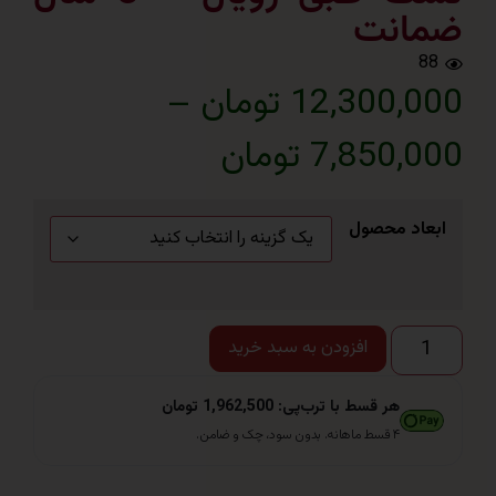
انت
12,300 تومان
–
7,85 تومان
اد محصول
افزودن به سبد خرید
هر قسط با ترب‌پی: 1,962,500 تومان
۴ قسط ماهانه. بدون سود، چک و ضامن.